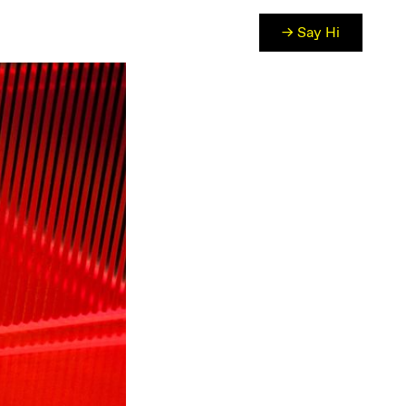
→ Say Hi
DE