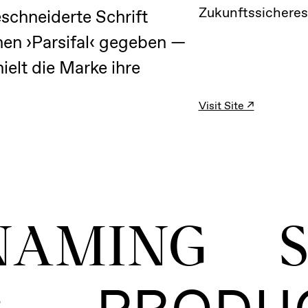
Zukunftssicheres
schneiderte Schrift
men ›Parsifal‹ gegeben —
ielt die Marke ihre
Visit Site ↗
NAMING S