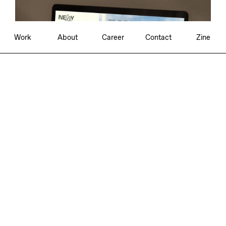
Work
About
Career
Contact
Zine
Independent Brand Consultancy
Berlin—Munich
Nelly Solutions
Tech-orientierte Marke mit menschlichem
Touch.